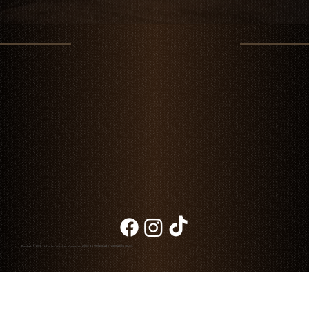
Chambao: Restaurante con Kobe Beef en
México
Chambao © 2026. Todos los derechos reservados
AVISO DE PRIVACIDAD
|
FACTURACIÓN
|
BLOG