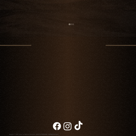
Javier Hernández: liderazgo, vino y
excelencia en Chambao Madrid
Chambao © 2026. Todos los derechos reservados
AVISO DE PRIVACIDAD
|
FACTURACIÓN
|
BLOG