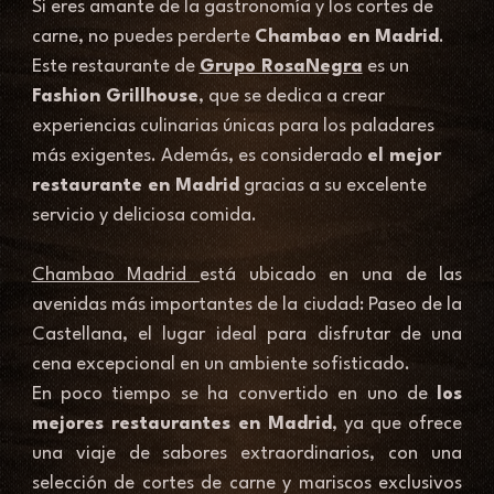
Si eres amante de la gastronomía y los cortes de 
carne, no puedes perderte 
Chambao en Madrid
. 
Este restaurante de 
Grupo RosaNegra
 es un 
Fashion Grillhouse
, que se dedica a crear 
experiencias culinarias únicas para los paladares 
más exigentes. Además, es considerado 
el mejor 
restaurante en Madrid
 gracias a su excelente 
servicio y deliciosa comida. 
Chambao Madrid 
está ubicado en una de las 
avenidas más importantes de la ciudad: Paseo de la 
Castellana, el lugar ideal para disfrutar de una 
cena excepcional en un ambiente sofisticado. 
En poco tiempo se ha convertido en uno de 
los 
mejores restaurantes en Madrid
, ya que ofrece 
una viaje de sabores extraordinarios, con una 
selección de cortes de carne y mariscos exclusivos 