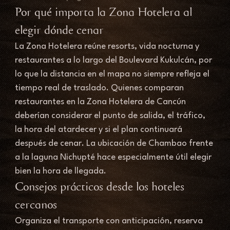
Por qué importa la Zona Hotelera al 
elegir dónde cenar
La Zona Hotelera reúne resorts, vida nocturna y 
restaurantes a lo largo del Boulevard Kukulcán, por 
lo que la distancia en el mapa no siempre refleja el 
tiempo real de traslado. Quienes comparan 
restaurantes en la Zona Hotelera de Cancún 
deberían considerar el punto de salida, el tráfico, 
la hora del atardecer y si el plan continuará 
después de cenar. La ubicación de Chambao frente 
a la laguna Nichupté hace especialmente útil elegir 
bien la hora de llegada.
Consejos prácticos desde los hoteles 
cercanos
Organiza el transporte con anticipación, reserva 