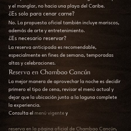
y el manglar, no hacia una playa del Caribe.
¿Es solo para cenar carne?
No. La propuesta oficial también incluye mariscos, 
además de arte y entretenimiento.
¿Es necesario reservar?
La reserva anticipada es recomendable, 
especialmente en fines de semana, temporadas 
altas y celebraciones.
Reserva en Chambao Cancún
La mejor manera de aprovechar la noche es decidir 
primero el tipo de cena, revisar el menú actual y 
dejar que la ubicación junto a la laguna complete 
la experiencia.
Consulta el 
menú vigente
 y 
reserva en la página oficial de Chambao Cancún
.