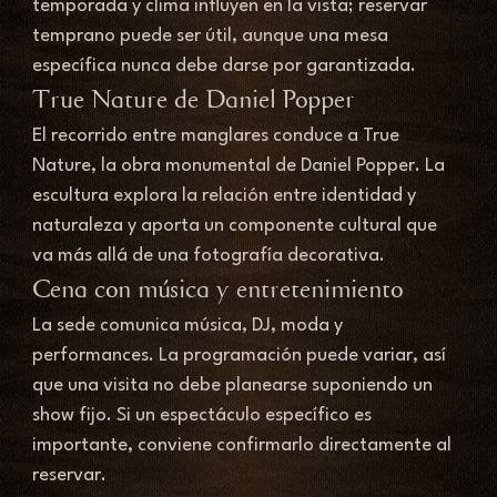
temporada y clima influyen en la vista; reservar 
temprano puede ser útil, aunque una mesa 
específica nunca debe darse por garantizada.
True Nature de Daniel Popper
El recorrido entre manglares conduce a True 
Nature, la obra monumental de Daniel Popper. La 
escultura explora la relación entre identidad y 
naturaleza y aporta un componente cultural que 
va más allá de una fotografía decorativa.
Cena con música y entretenimiento
La sede comunica música, DJ, moda y 
performances. La programación puede variar, así 
que una visita no debe planearse suponiendo un 
show fijo. Si un espectáculo específico es 
importante, conviene confirmarlo directamente al 
reservar.