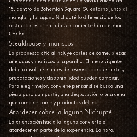
Chambao Cancún está en Boulevard Kukulcán km 
15, dentro de Bohemian Square. Su entorno junto al 
manglar y la laguna Nichupté lo diferencia de los 
restaurantes orientados únicamente hacia el mar 
Caribe.
Steakhouse y mariscos
La propuesta oficial incluye cortes de carne, piezas 
añejadas y mariscos a la parrilla. El menú vigente 
debe consultarse antes de reservar porque cortes, 
preparaciones y disponibilidad pueden cambiar. 
Para elegir mejor, conviene pensar si se busca una 
pieza para compartir, una degustación o una cena 
que combine carne y productos del mar.
Atardecer sobre la laguna Nichupté
La orientación hacia la laguna convierte el 
atardecer en parte de la experiencia. La hora, 