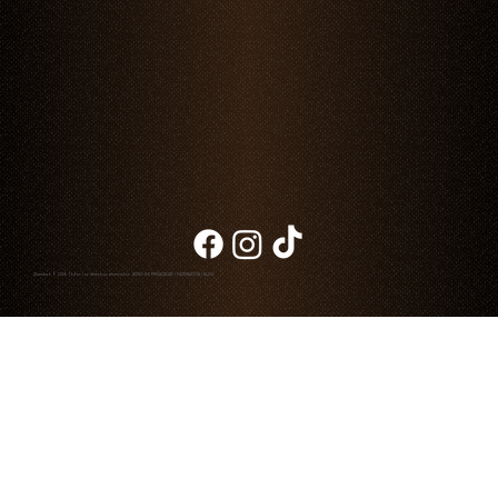
Cortes de carne Jack’s Creek: excelencia en
carne de res premium
Chambao © 2026. Todos los derechos reservados
AVISO DE PRIVACIDAD
|
FACTURACIÓN
|
BLOG